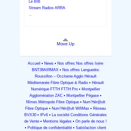
Le BIB
Stream Radios ARRA
...
Move Up
Accueil
News
Nos offres
Nos offres Isère
BNT38AIRMAX
Nos offres Languedoc
Roussillon – Occitanie
Agglo Hérault
Méditerranée Fibre Optique & Radio
Hérault
Numérique FTTH FTTH Pro
Montpellier
Agglomération ZAC
Montpellier Pégase
Nîmes Métropole Fibre Optique
Num’Hér@ult
Fibre Optique
Num’Hér@ult WifiMax
Réseau
BVX30
IPv6
La société
Conditions Générales
de Vente
Mentions légales
On parle de nous !
Politique de confidentialité
Satisfaction client