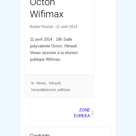
Octon
Wifimax
Rullier Pascal
11 avril 2014
11 avril 2014 : 18h Salle
polyvalente Octon, Hérault.
Venez assister à la réunion
publique Wifimax.
In
News
hérault
,
heraulttelecom
,
wifimax
Post
navigation
ZONE
EUREKA
MONTPELLIE
R, C’EST
PARTI
Contacts