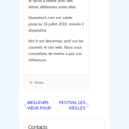
et facile à retenir avec des
lettres différentes entre elles.
bluenetech.com est valide
jusqu’au 16 juillet 2018, ensuite il
disparaîtra.
blnt.fr est désormais actif sur les
courriels et site web. Nous vous
conseillons de mettre à jour vos
références.
In
News
Post
navigation
MEILLEURS
FESTIVAL LES
VŒUX POUR
VIEILLES
2018
BARRIQUES
20 21 JUILLET
2018 À
Contacts