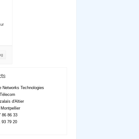
ur
ng
ts
e Networks Technologies
 Télecom
alaïs d'Altier
Montpellier
 86 86 33
 93 79 20