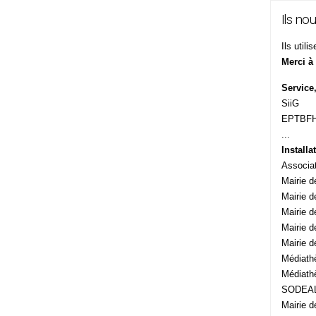
Ils no
Ils utili
Merci à
Service
SiiG
EPTBF
...
Install
Associat
Mairie d
Mairie 
Mairie d
Mairie 
Mairie d
Médiath
Médiath
SODEA
Mairie 