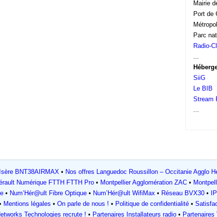
Mairie 
Port de
Métropo
Parc nat
Radio-C
...
Héberg
SiiG
Le BIB
Stream 
...
Isère
BNT38AIRMAX
Nos offres Languedoc Roussillon – Occitanie
Agglo Hé
érault Numérique FTTH FTTH Pro
Montpellier Agglomération ZAC
Montpell
ue
Num’Hér@ult Fibre Optique
Num’Hér@ult WifiMax
Réseau BVX30
I
Mentions légales
On parle de nous !
Politique de confidentialité
Satisfa
etworks Technologies recrute !
Partenaires
Installateurs radio
Partenaires