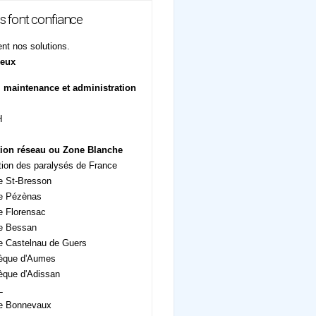
us font confiance
sent nos solutions.
 eux
, maintenance et administration
H
ation réseau ou Zone Blanche
ion des paralysés de France
e St-Bresson
de Pézènas
e Florensac
de Bessan
e Castelnau de Guers
èque d'Aumes
èque d'Adissan
L
de Bonnevaux