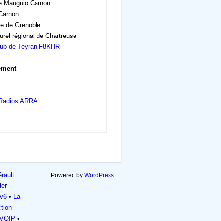
de Mauguio Carnon
 Carnon
le de Grenoble
urel régional de Chartreuse
lub de Teyran F8KHR
ement
Radios ARRA
rault
Powered by
WordPress
ier
Pv6
La
ction
 VOIP