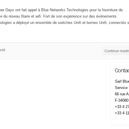
per Days ont fait appel à Blue Networks Technologies pour la fourniture de
ce du réseau filaire et wifi. Fort de son expérience sur des événements
logies a déployé un ensemble de switches Unifi et bornes Unifi, connectés s
nifi
Continue readi
Contac
Sarl Blu
Service
66 rue Az
F-34080 
+33 4 27
+33 4 11