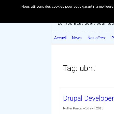
Nous utilisons des cookies pour vous garantir la meilleure
Le très haut débit pour to
Skip
Search
Accueil
News
Nos offres
I
to
for:
content
Tag:
ubnt
Drupal Developer
Rullier Pascal
14 avril 2015