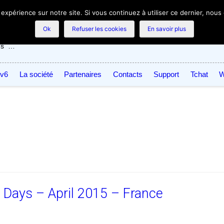
Skip
 expérience sur notre site. Si vous continuez à utiliser ce dernier, nous
to
top
Ok
Refuser les cookies
En savoir plus
navigation
us …
Pv6
La société
Partenaires
Contacts
Support
Tchat
W
 Days – April 2015 – France