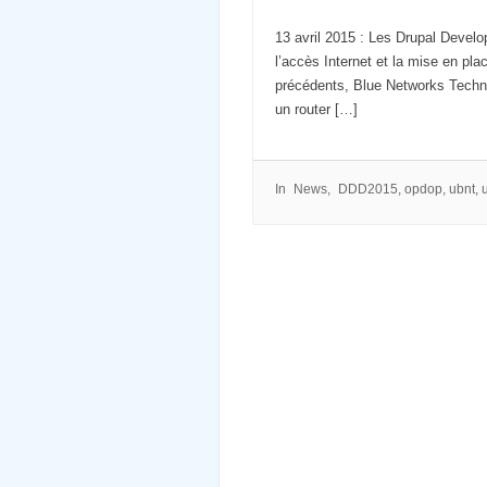
13 avril 2015 : Les Drupal Develo
l’accès Internet et la mise en pla
précédents, Blue Networks Techno
un router […]
In
News
DDD2015
,
opdop
,
ubnt
,
u