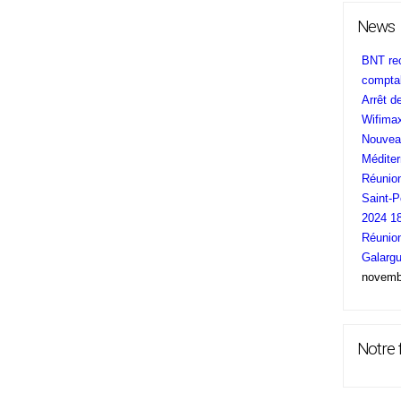
News
BNT rec
comptab
Arrêt d
Wifimax
Nouveau
Méditer
Réunion
Saint-P
2024 1
Réunion
Galargu
novemb
Notre f